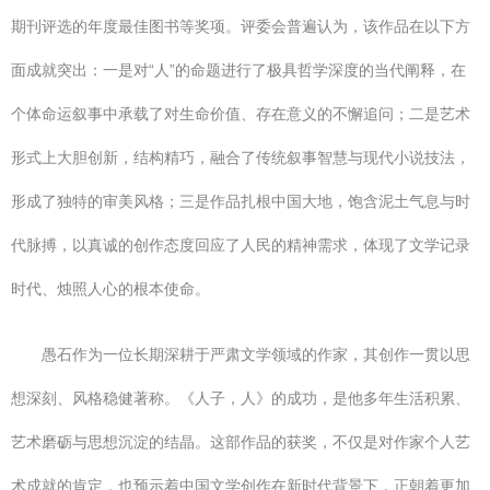
期刊评选的年度最佳图书等奖项。评委会普遍认为，该作品在以下方
面成就突出：一是对“人”的命题进行了极具哲学深度的当代阐释，在
个体命运叙事中承载了对生命价值、存在意义的不懈追问；二是艺术
形式上大胆创新，结构精巧，融合了传统叙事智慧与现代小说技法，
形成了独特的审美风格；三是作品扎根中国大地，饱含泥土气息与时
代脉搏，以真诚的创作态度回应了人民的精神需求，体现了文学记录
时代、烛照人心的根本使命。
愚石作为一位长期深耕于严肃文学领域的作家，其创作一贯以思
想深刻、风格稳健著称。《人子，人》的成功，是他多年生活积累、
艺术磨砺与思想沉淀的结晶。这部作品的获奖，不仅是对作家个人艺
术成就的肯定，也预示着中国文学创作在新时代背景下，正朝着更加