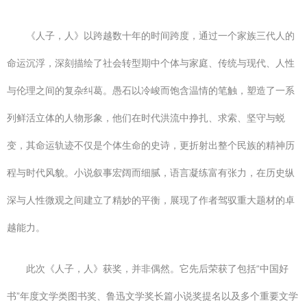
《人子，人》以跨越数十年的时间跨度，通过一个家族三代人的
命运沉浮，深刻描绘了社会转型期中个体与家庭、传统与现代、人性
与伦理之间的复杂纠葛。愚石以冷峻而饱含温情的笔触，塑造了一系
列鲜活立体的人物形象，他们在时代洪流中挣扎、求索、坚守与蜕
变，其命运轨迹不仅是个体生命的史诗，更折射出整个民族的精神历
程与时代风貌。小说叙事宏阔而细腻，语言凝练富有张力，在历史纵
深与人性微观之间建立了精妙的平衡，展现了作者驾驭重大题材的卓
越能力。
此次《人子，人》获奖，并非偶然。它先后荣获了包括“中国好
书”年度文学类图书奖、鲁迅文学奖长篇小说奖提名以及多个重要文学