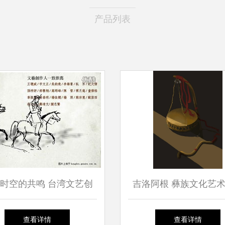
产品列表
时空的共鸣 台湾文艺创
吉洛阿根 彝族文化艺
为何力荐莱蒙托夫《当代
的璀璨明珠
查看详情
查看详情