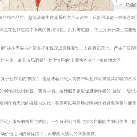
或缺的精神品质。赵德清先生在其系列文艺杂谈中，反复强调这一对概念对
，则是在创作过程中不断的自我审视、批判与超越，防止沉溺于惯性或迎
自醒”往往需要与外部支撑系统形成良性互动，方能真正落地、产生广泛影
主体、兼具市场洞察与文化情怀的“专业协作者”与“价值放大器”。
务于创作者的“自觉”。这意味着经纪人需要帮助创作者厘清其独特的艺
”的创作能找到知音、获得回响。这种服务更应促进创作者的“自醒”。经
激发创作者思想的碰撞与迭代；甚至可以善意地提醒创作者避免重复与僵
化经纪人服务的格局与效能。一个有深刻自觉与持续自醒能力的创作者，
市场价值之间的最优路径，而非陷入被动的商业裹挟。